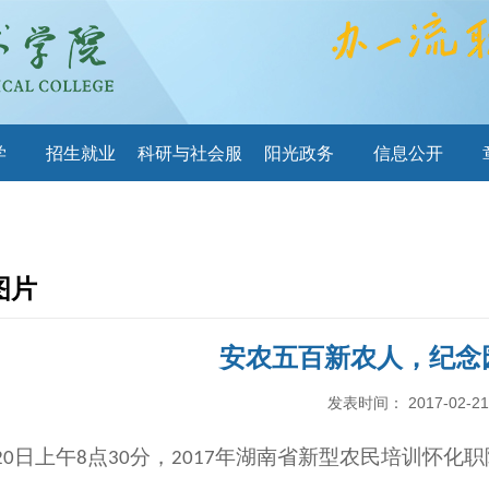
学
招生就业
科研与社会服
阳光政务
信息公开
务
图片
安农五百新农人，纪念
发表时间：
2017-02-21
日上午
点
分，
年湖南省新型农民培训怀化职
20
8
30
2017