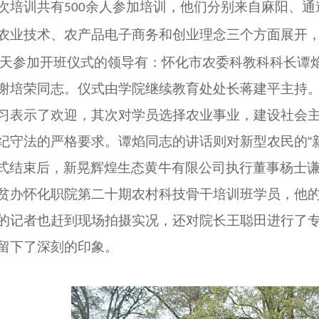
次培训共有
余人参加培训，他们分别来自麻阳、通
500
农业技术、农产品电子商务和创业理念三个方面展开
天参加开班仪式的领导有：怀化市农委科教科科长谭
谢培荣同志。仪式由学院继续教育处处长蒋建平主持
习表示了欢迎，其次对学员选择农业事业，建设社会
纪守法的严格要求。谭焰同志的讲话则对新型农民的
式结束后，新晃辉煌生态黄牛有限公司执行董事杨士
贫办怀化职院第二十期农村科技骨干培训班学员，他
的记者也赶到现场拍摄实况，还对院长王聪田进行了
留下了深刻的印象。