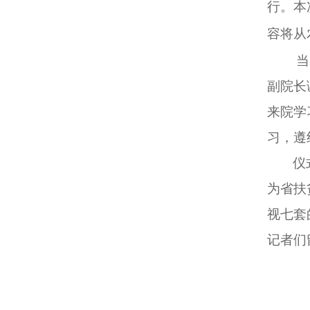
行。本
容将从
当
副院长
来院学
习，遵
仪
为省扶
视七套
记者们