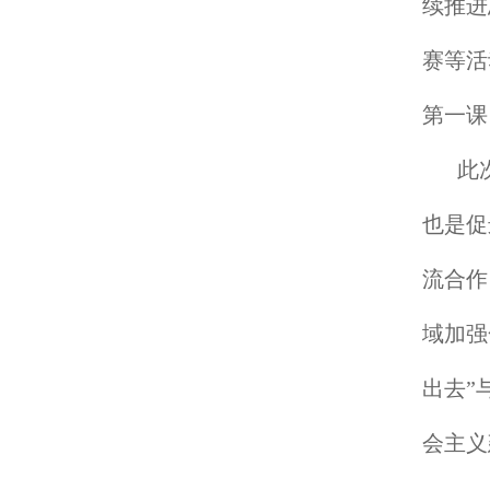
续推进
赛等活
第一课
此
也是促
流合作
域加强
出去”
会主义