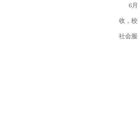
6
收，校
社会服